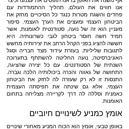
אף משנה את האופן בו אנו תופסים את עצמנו וכיצד
אנו חווים את העולם. תהליך ההתמודדות עם
פחדים והשגת מטרות כנגד כל הסיכויים מחזק את
הביטחון העצמי ומעצים את הערך העצמי. סיפור
מעניין הוא זה של נועה, סטודנטית לאומנות, אשר
תמיד חשה חוסר ביטחון לגבי כשרונותיה. היא
חששה להציג בפני הקהל הרחב את יצירותיה מחשש
לתגובות שליליות. בעזרת עידוד מצד חבריה וסגל
האוניברסיטה, נועה החליטה להשתתף בתערוכה
השנתית של הסטודנטים. עם כל יצירה שהציגה,
התחושה של גאווה והכרה ביכולותיה הלכה וגברה.
התנסות זו לא רק שעזרה לה לחזק את הביטחון
העצמי, אלא גם שינתה את תפיסתה העצמית
כאמנית וסללה לה דרך לקריירה מצליחה בתחום
האומנות.
אומץ כמניע לשינויים חיוביים
באופן טבעי, אומץ הוא הכוח המניע מאחורי שינויים